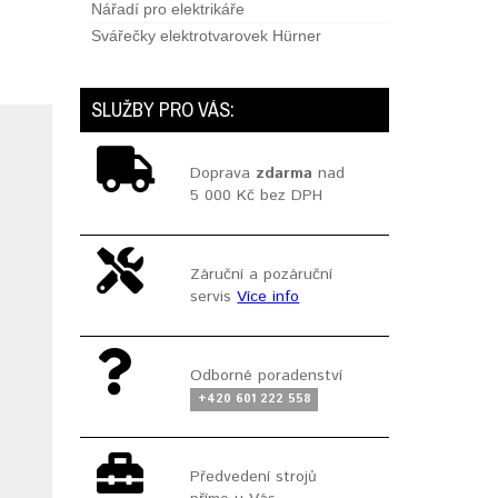
Nářadí pro elektrikáře
Svářečky elektrotvarovek Hürner
SLUŽBY PRO VÁS:
Doprava
zdarma
nad
5 000 Kč bez DPH
Záruční a pozáruční
servis
Více info
Odborné poradenství
+420 601 222 558
Předvedení strojů