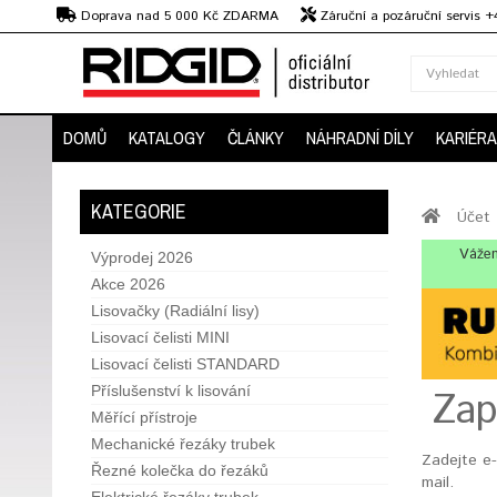
Kč
Doprava nad 5 000 Kč ZDARMA
Záruční a pozáruční servis 
Předvedení strojů
DOMŮ
KATALOGY
ČLÁNKY
NÁHRADNÍ DÍLY
KARIÉRA
KATEGORIE
Účet
Vážen
Výprodej 2026
Akce 2026
Lisovačky (Radiální lisy)
Lisovací čelisti MINI
Lisovací čelisti STANDARD
Příslušenství k lisování
Zap
Měřící přístroje
Mechanické řezáky trubek
Zadejte e-
Řezné kolečka do řezáků
mail.