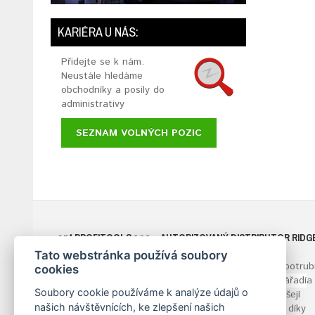
KARIÉRA U NÁS:
Přidejte se k nám.
Neustále hledáme
obchodníky a posily do
administrativy
SEZNAM VOLNÝCH POZIC
ant
PROFITOOLS
s.r.o.
- AUTORIZOVANÝ DISTRIBUTOR RIDG
TOOL COMPANY
Tato webstránka používá soubory
Již více než 30 let podporujeme efektivní montáž potrubí
cookies
Dodáváme profesionální vodářské a topenářské
nářadí
a
Soubory cookie používáme k analýze údajů o
nástroje pro opracování potrubí. Naše řešení přinášejí
našich návštěvnících, ke zlepšení našich
firmám efektivitu a zisk. Hrdě poskytujeme služby, díky