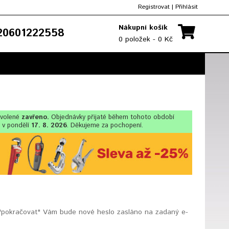
Registrovat
|
Přihlásit
Nákupní košík
0601222558
0 položek - 0 Kč
ovolené
zavřeno.
Objednávky přijaté během tohoto období
 v pondělí
17. 8. 2026
. Děkujeme za pochopení.
na "pokračovat" Vám bude nové heslo zasláno na zadaný e-