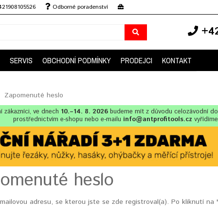
+421908105526
Odborné poradenství
+42
SERVIS
OBCHODNÍ PODMÍNKY
PRODEJCI
KONTAKT
Zapomenuté heslo
í zákazníci, ve dnech
10.–14. 8. 2026
budeme mít z důvodu celozávodní d
prostřednictvím e-shopu nebo e-mailu
info@antprofitools.cz
vyřídíme
omenuté heslo
mailovou adresu, se kterou jste se zde registroval(a). Po kliknutí 