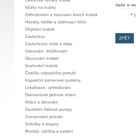
Elektrické řezáky trubek
Vaše e-ma
Nůžky na trubky
Odhrotování a tvarování konců trubek
Hasáky, klešte a utahovací klíče
Ohýbání trubek
Závitořezy
ZPĚT
Závitořezné nože a oleje
Válcování, drážkování
Úkosování trubek
Svařování trubek
Čističky odpadního potrubí
Inspekční kamerové systémy
Lokalizace, vyhledávání
Diamantové jádrové vrtání
Vrtání a děrování
Zkušební tlakové pumpy
Zmrazování potrubí
Svěráky a stojany
Montáž, údržba a ostatní