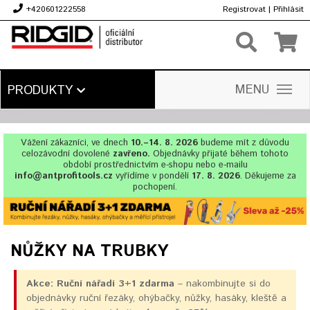
+420601222558
Registrovat
|
Přihlásit
Kč
MENU
PRODUKTY
Vážení zákazníci, ve dnech
10.–14. 8. 2026
budeme mít z důvodu
celozávodní dovolené
zavřeno.
Objednávky přijaté během tohoto
období prostřednictvím e-shopu nebo e-mailu
info@antprofitools.cz
vyřídíme v pondělí
17. 8. 2026
. Děkujeme za
pochopení.
NŮŽKY NA TRUBKY
Akce: Ruční nářadí 3+1 zdarma
– nakombinujte si do
objednávky ruční řezáky, ohýbačky, nůžky, hasáky, kleště a