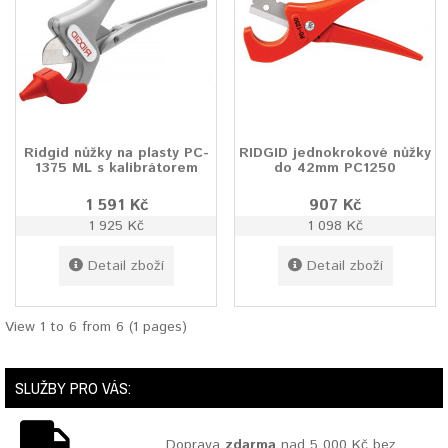
Ridgid nůžky na plasty PC-
RIDGID jednokrokové nůžky
1375 ML s kalibrátorem
do 42mm PC1250
1 591 Kč
907 Kč
1 925 Kč
1 098 Kč
Detail zboží
Detail zboží
View 1 to 6 from 6 (1 pages)
SLUŽBY PRO VÁS:
Doprava
zdarma
nad 5 000 Kč bez