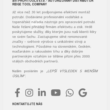
ant
PROFITOOLS
s.r.o.
- AUTORIZOVANÝ DISTRIBUTOR
RIDGE TOOL COMPANY
Již více než 30 let podporujeme efektivní montáž
potrubí. Dodáváme profesionální vodářské a
topenářské
nářadí
a nástroje pro opracování potrubí.
Naše řešení přinášejí firmám efektivitu a zisk. Hrdě
poskytujeme služby, díky kterým jsou naši klienti lídry
ve svém fachu. Zastupujeme silné renomované
značky – světové výrobce s unikátními stroji a
technologiemi. Působíme na slovenském, českém,
maďarském a rakouském trhu a díky dobrým
partnerským vztahům se těšíme přízni přes 2000
stálých obchodních partnerů.
Naším posláním je
„LEPŠÍ VÝSLEDEK S MENŠÍM
ÚSILÍM“.
KONTAKTUJTE NÁS