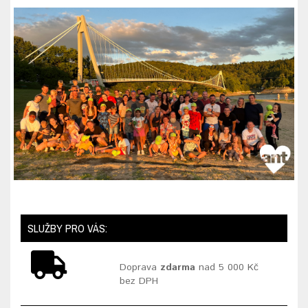
SLUŽBY PRO VÁS:
Doprava
zdarma
nad 5 000 Kč
bez DPH