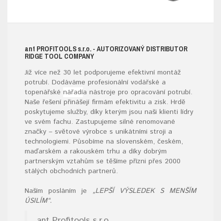
ant
PROFITOOLS
s.r.o.
- AUTORIZOVANÝ DISTRIBUTOR
RIDGE TOOL COMPANY
Již více než 30 let podporujeme efektivní montáž
potrubí. Dodáváme profesionální vodářské a
topenářské
nářadí
a nástroje pro opracování potrubí.
Naše řešení přinášejí firmám efektivitu a zisk. Hrdě
poskytujeme služby, díky kterým jsou naši klienti lídry
ve svém fachu. Zastupujeme silné renomované
značky – světové výrobce s unikátními stroji a
technologiemi. Působíme na slovenském, českém,
maďarském a rakouském trhu a díky dobrým
partnerským vztahům se těšíme přízni přes 2000
stálých obchodních partnerů.
Naším posláním je
„LEPŠÍ VÝSLEDEK S MENŠÍM
ÚSILÍM“.
ant Profitools s.r.o.