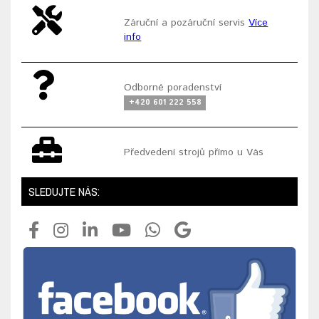
Záruční a pozáruční servis
Více
info
Odborné poradenství
+420 601 222 558
Předvedení strojů přímo u Vás
SLEDUJTE NÁS: