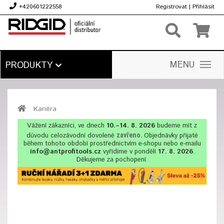
+420601222558
Registrovat
|
Přihlásit
Kč
MENU
PRODUKTY
Kariéra
Vážení zákazníci, ve dnech
10.–14. 8. 2026
budeme mít z
důvodu celozávodní dovolené
zavřeno.
Objednávky přijaté
během tohoto období prostřednictvím e-shopu nebo e-mailu
info@antprofitools.cz
vyřídíme v pondělí
17. 8. 2026
.
Děkujeme za pochopení.