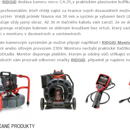
t
RIDGID
dodáva
kameru micro CA-25
v praktickém plastovém kufří
profesionálům, kteří chtějí zajíst za hranice svých dosavadních možn
systém
. Vnější průměr hlavice má 30 mm a systém je vybaven šesti L
učuje vždy jasný obraz. Až 30 m tlačného kabelu vám zaručí, že se d
ponuje otáčivým bubnem se sběrným kroužkem bez ortuti, který zach
i v monitoru v decimetrech a centimetrech.
ním kamerovým systémům je možné připojit například i
RIDGID Monit
rií anebo síťovým provozem 230V. Monitoru nechybí praktické tlačítkov
očitadla. Monitor disponuje pláštěm, kterým je odolný vůči stříkající 
obcích vám prozradí odborníci značky
RIDGID
, případně je najdete 
ČANÉ PRODUKTY