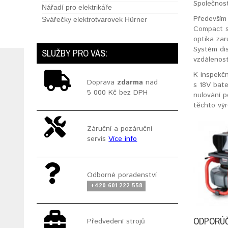
Společnos
Nářadí pro elektrikáře
Především 
Svářečky elektrotvarovek Hürner
Compact 
optika zar
Systém dis
SLUŽBY PRO VÁS:
vzdálenost
K inspekč
Doprava
zdarma
nad
s 18V bate
5 000 Kč bez DPH
nulování p
těchto výr
Záruční a pozáruční
servis
Více info
Odborné poradenství
+420 601 222 558
ODPORÚ
Předvedení strojů