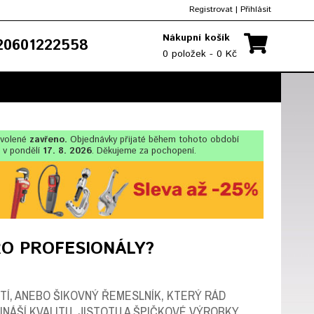
Registrovat
|
Přihlásit
Nákupní košík
0601222558
0 položek - 0 Kč
ovolené
zavřeno.
Objednávky přijaté během tohoto období
 v pondělí
17. 8. 2026
. Děkujeme za pochopení.
RO PROFESIONÁLY?
TÍ, ANEBO ŠIKOVNÝ ŘEMESLNÍK, KTERÝ RÁD
NÁŠÍ KVALITU, JISTOTU A ŠPIČKOVÉ VÝROBKY.