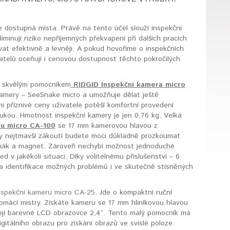
ce dostupná místa. Právě na tento účel slouží inspekční
iminují riziko nepříjemných překvapení při dalších pracích
at efektivně a levněji. A pokud hovoříme o inspekčních
atelů oceňují i cenovou dostupnost těchto pokročilých
e skvělým pomocníkem
RIDGID Inspekční kamera micro
amery – SeeSnake micro a umožňuje dělat ještě
i příznivé ceny uživatele potěší komfortní provedení
rukou. Hmotnost inspekční kamery je jen 0,76 kg. Velká
u micro CA-100
se 17 mm kamerovou hlavou z
 ty nejtmavší zákoutí budete moci důkladně prozkoumat
, hák a magnet. Zároveň nechybí možnost jednoduché
 v jakékoli situaci. Díky volitelnému příslušenství – 6
a identifikace možných problémů i ve skutečně stísněných
nspekční kameru micro CA-25
. Jde o kompaktní ruční
omácí mistry. Získáte kameru se 17 mm hliníkovou hlavou
a její barevné LCD obrazovce 2,4“. Tento malý pomocník má
gitálního obrazu pro získání obrazů ve svislé poloze.