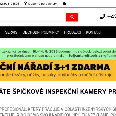
+421908105526
Odborné poradenství
+42
SERVIS
OBCHODNÍ PODMÍNKY
PRODEJCI
KONTAKT
í zákazníci, ve dnech
10.–14. 8. 2026
budeme mít z důvodu celozávodní d
prostřednictvím e-shopu nebo e-mailu
info@antprofitools.cz
vyřídíme
ÁTE ŠPIČKOVÉ INSPEKČNÍ KAMERY P
PROFESIONÁL, KTERÝ PRACUJE V OBLASTI INŽENÝRSKÝCH SÍ
ENTUJE,
RIDGID
VÁS SVOJÍ NABÍDKOU URČITĚ NEZKLAME. PŘI