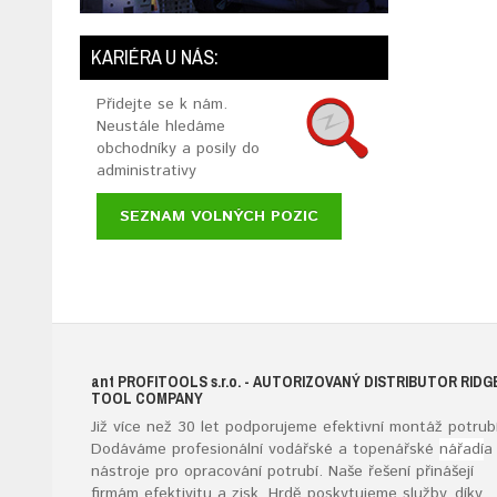
KARIÉRA U NÁS:
Přidejte se k nám.
Neustále hledáme
obchodníky a posily do
administrativy
SEZNAM VOLNÝCH POZIC
ant
PROFITOOLS
s.r.o.
- AUTORIZOVANÝ DISTRIBUTOR RIDG
TOOL COMPANY
Již více než 30 let podporujeme efektivní montáž potrubí
Dodáváme profesionální vodářské a topenářské
nářadí
a
nástroje pro opracování potrubí. Naše řešení přinášejí
firmám efektivitu a zisk. Hrdě poskytujeme služby, díky