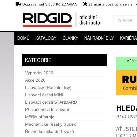
Kč
Doprava nad 5 000 Kč ZDARMA
Záruční a pozáruční servis 
Předvedení strojů
DOMŮ
KATALOGY
ČLÁNKY
NÁHRADNÍ DÍLY
KARIÉRA
KATEGORIE
Vážen
Výprodej 2026
Akce 2026
Lisovačky (Radiální lisy)
Lisovací čelisti MINI
Lisovací čelisti STANDARD
HLED
Příslušenství k lisování
01.01.1970
Měřící přístroje
Mechanické řezáky trubek
AŤ JSTE 
Řezné kolečka do řezáků
EXPERIM