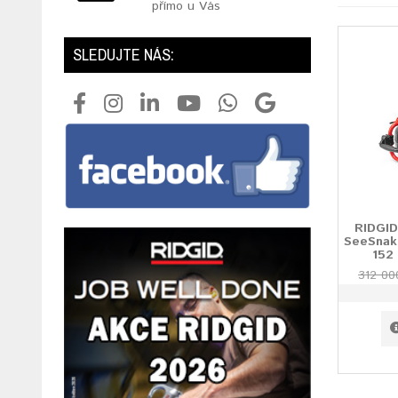
přímo u Vás
SLEDUJTE NÁS:
RIDGID
SeeSnak
152
312 00