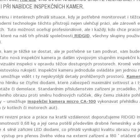
 I PŘI NABÍDCE INSPEKČNÍCH KAMER.
rénu i interiérech přináší situace, kdy je potřebné monitorovat i těž
derní technologie těchto přístrojů nejen ulehčují práci, ale zároveň el
h. Tuto možnost oceňují profesionálové, ale i každý, kdo chce pracov
které na náš trh přináší společnosti
RIDGID
, všechny skupiny použiv
.
h, kam je těžké se dostat, ale je potřebné se tam podívat, vám bud
Tato nová inspekční kamera je dalším vývojovým stupněm inspekční k
í vizuální inspekci v opravdu těžce dostupných prostorech. Kromě velm
istovolou rukojetí. Inspekční kameru jednoduše ovládáte jen jednou 
umožňuje vidět i ty nejskrytější detaily prohlížených prostorů.
Kamer
o hliníku se čtyřmi diodami, které zabezpečí maximální svítivost a i
áže či demolace. Standardním příslušenstvím zařízení je zrcadélko
ivního obrazu proti směru hodinových ručiček, díky čemu získáte pohled
y – umožňuje
inspekční kamera micro CA-100
vykonávat přehlídku 
 (v kotlech či motorech aut).
ní revizní práce a práce na kratší vzdálenost doporučujeme
RIDGID I
motností 0,68 kg a její cena potěší především drobné řemeslníky a d
 4 silně zářícími LED diodami, co přináší vynikající kvalitu obrazu n
 výstup pro přenos živého videa na externí zařízení a 180 ° otáčení di