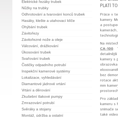
Elektrické řezáky trubek
PLATÍ TO
Nůžky na trubky
Práce v te
Odhrotování a tvarování konců trubek
kamery. Mo
Hasáky, klešte a utahovací klíče
a postupec
Ohýbání trubek
kamerách, 
Závitořezy
technologií
Závitořezné nože a oleje
Na místec
Válcování, drážkování
CA-100
. 
Úkosování trubek
detailnějš
Svařování trubek
kamery s p
obrazovka 
Čističky odpadního potrubí
eloxovanéh
Inspekční kamerové systémy
bez demont
Lokalizace, vyhledávání
rotace akt
Diamantové jádrové vrtání
mm kamer
Vrtání a děrování
prostorech
Zkušební tlakové pumpy
Pro základ
Zmrazování potrubí
kameru s h
snímače se
Svěráky a stojany
také video
Montáž, údržba a ostatní