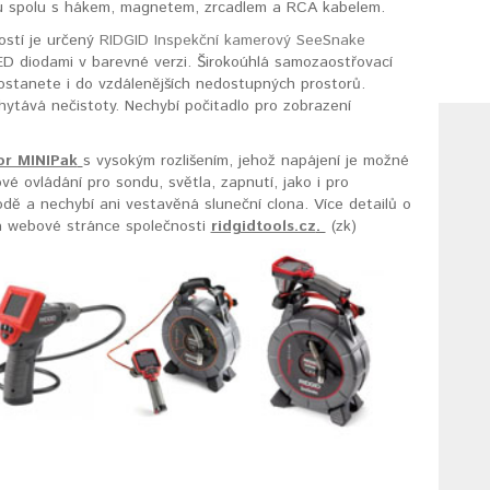
ku spolu s hákem, magnetem, zrcadlem a RCA kabelem.
ostí je určený
RIDGID Inspekční kamerový SeeSnake
ED diodami v barevné verzi. Širokoúhlá samozaostřovací
ostanete i do vzdálenějších nedostupných prostorů.
ytává nečistoty. Nechybí počitadlo pro zobrazení
or MINIPak
s vysokým rozlišením, jehož napájení je možné
é ovládání pro sondu, světla, zapnutí, jako i pro
vodě a nechybí ani vestavěná sluneční clona. Více detailů o
na webové stránce společnosti
ridgidtools.cz
.
(zk)