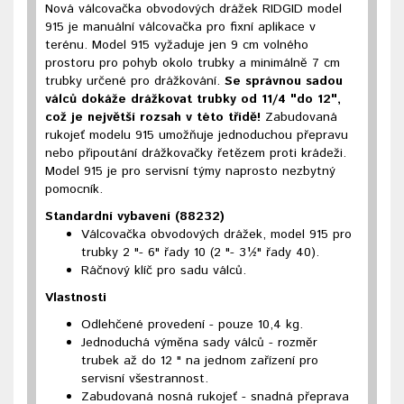
Nová válcovačka obvodových drážek RIDGID model
915 je manuální válcovačka pro fixní aplikace v
terénu. Model 915 vyžaduje jen 9 cm volného
prostoru pro pohyb okolo trubky a minimálně 7 cm
trubky určené pro drážkování.
Se správnou sadou
válců dokáže drážkovat trubky od 11/4 "do 12",
což je největší rozsah v této třídě!
Zabudovaná
rukojeť modelu 915 umožňuje jednoduchou přepravu
nebo připoutání drážkovačky řetězem proti krádeži.
Model 915 je pro servisní týmy naprosto nezbytný
pomocník.
Standardní vybavení (88232)
Válcovačka obvodových drážek, model 915 pro
trubky 2 "- 6" řady 10 (2 "- 3½" řady 40).
Ráčnový klíč pro sadu válců.
Vlastnosti
Odlehčené provedení - pouze 10,4 kg.
Jednoduchá výměna sady válců - rozměr
trubek až do 12 " na jednom zařízení pro
servisní všestrannost.
Zabudovaná nosná rukojeť - snadná přeprava