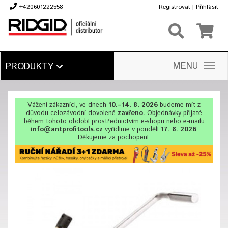
+420601222558
Registrovat
|
Přihlásit
Kč
MENU
PRODUKTY
Vážení zákazníci, ve dnech
10.–14. 8. 2026
budeme mít z
důvodu celozávodní dovolené
zavřeno.
Objednávky přijaté
během tohoto období prostřednictvím e-shopu nebo e-mailu
info@antprofitools.cz
vyřídíme v pondělí
17. 8. 2026
.
Děkujeme za pochopení.