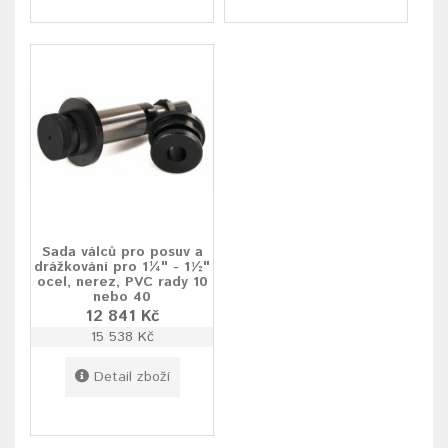
Sada válců pro posuv a
drážkování pro 1¼" - 1½"
ocel, nerez, PVC rady 10
nebo 40
12 841 Kč
15 538 Kč
Detail zboží