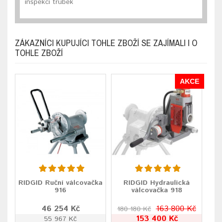
inspekci trubek
ZÁKAZNÍCI KUPUJÍCI TOHLE ZBOŽÍ SE ZAJÍMALI I O
TOHLE ZBOŽÍ
AKCE
RIDGID Ruční válcovačka
RIDGID Hydraulická
916
válcovačka 918
46 254 Kč
163 800 Kč
180 180 Kč
153 400 Kč
55 967 Kč