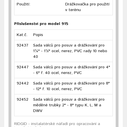
Použití:
Drážkovačka pro použití
v terénu
Příslušenství pro model 915
Kat.č.
Popis
92437
Sada válců pro posuv a drážkování pro
1¼" - 1½" ocel, nerez, PVC rady 10 nebo
40
92447
Sada válců pro posuv a drážkování pro 4"
- 6" ř. 40 ocel, nerez, PVC
92442
Sada válců pro posuv a drážkování pro 8"
- 12" ř. 10 ocel, nerez, PVC
92452
Sada válců pro posuv a drážkování pro
měděné trubky 2" - 8" typu K, L, M a
DWV
RIDGID - instalatérské nářadí pro opracování a