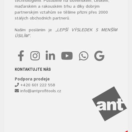
technologiemi. Působíme na slovenském, českém,
maďarském a rakouském trhu a díky dobrým
partnerským vztahům se těšíme přízni přes 2000
stálých obchodních partnerů.
Naším posláním je
„LEPŠÍ VÝSLEDEK S MENŠÍM
ÚSILÍM“.
KONTAKTUJTE NÁS
Podpora prodeje
+420 601 222 558
info@antprofitools.cz