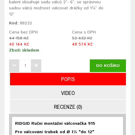
balení obsahuje sadu válců 2“- 6“; se správnou
sadou válců možnost válcovat drážky od 1¼“ do
12“
Kód:
88232
Cena bez DPH
Cena s DPH
44 158 Kč
53 432 Kč
40 144 Kč
48 574 Kč
Zboží skladem
DO KOŠÍKU
POPIS
VIDEO
RECENZE (0)
RIDGID Ruční montážní válcovačka 915
Pro válcování trubek od Ø 1¼ "do 12"