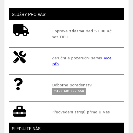
SLUŽBY PRO VÁS:
Doprava
zdarma
nad 5 000 Kč
bez DPH
Záruční a pozáruční servis
Více
info
Odborné poradenství
+420 601 222 558
Předvedení strojů přímo u Vás
SLEDUJTE NÁS: