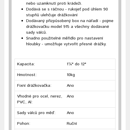
nebo uzamknutí proti krádeži.
Dodává se s ráčnou - rukojeť pod úhlem 90
stupňů ulehčuje drážkování
Dodávaný přizpůsobený box na nářadí - pojme
drážkovačku model 915 a všechny dodávané
sady válců.
Snadno použitelné měřidlo pro nastavení
hloubky - umožňuje vytvořit přesné drážky.
Kapacita:
1¼" do 12"
Hmotnost:
10kg
Fixní drážkovačka:
Ano
Vhodné pro ocel, nerez,
Ano
PVC, Al:
Sady válců pro měď:
Ano
Pohon:
Ruční