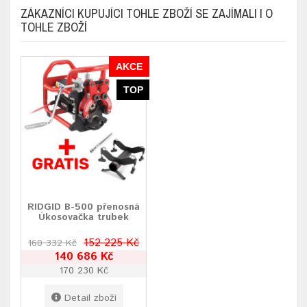
ZÁKAZNÍCI KUPUJÍCI TOHLE ZBOŽÍ SE ZAJÍMALI I O
TOHLE ZBOŽÍ
AKCE
TOP
RIDGID B-500 přenosná
Úkosovačka trubek
152 225 Kč
160 332 Kč
140 686 Kč
170 230 Kč
Detail zboží