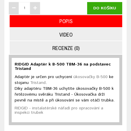
DO KOŠÍKU
POPIS
VIDEO
RECENZE (0)
RIDGID Adaptér k B-500 TBM-36 na podstavec
Tristand
Adaptér je určen pro uchycení
úkosovačky B-500
ke
stojanu
Tristand
.
Díky adaptéru TBM-36 uchytíte úkosovačky B-500 k
řetězovému svěráku Tristand - Úkosovačka drží
pevně na místě a při úkosování se vám otáčí trubka.
RIDGID - instalatérské nářadí pro opracování a
inspekci trubek