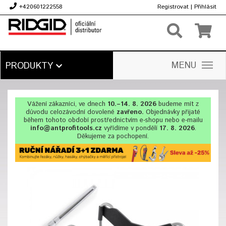
+420601222558
Registrovat
|
Přihlásit
Kč
MENU
PRODUKTY
Vážení zákazníci, ve dnech
10.–14. 8. 2026
budeme mít z
důvodu celozávodní dovolené
zavřeno.
Objednávky přijaté
během tohoto období prostřednictvím e-shopu nebo e-mailu
info@antprofitools.cz
vyřídíme v pondělí
17. 8. 2026
.
Děkujeme za pochopení.