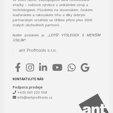
ve svém fachu. Zastupujeme silné renomované
značky – světové výrobce s unikátními stroji a
technologiemi. Působíme na slovenském, českém,
maďarském a rakouském trhu a díky dobrým
partnerským vztahům se těšíme přízni přes 2000
stálých obchodních partnerů.
Naším posláním je
„LEPŠÍ VÝSLEDEK S MENŠÍM
ÚSILÍM“.
ant Profitools s.r.o.
KONTAKTUJTE NÁS
Podpora prodeje
+420 601 222 558
info@antprofitools.cz