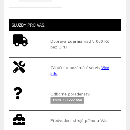
SLUŽBY PRO VÁS:
Doprava
zdarma
nad 5 000 Kč
bez DPH
Záruční a pozáruční servis
Více
info
Odborné poradenství
+420 601 222 558
Předvedení strojů přímo u Vás