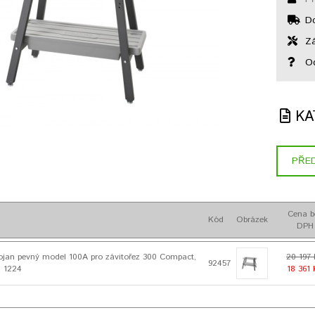
Do
Zá
Od
KA
PŘED
Cena b
Kód
Obrázek
DPH
jan pevný model 100A pro závitořez 300 Compact,
20 197
92457
a 1224
18 361 