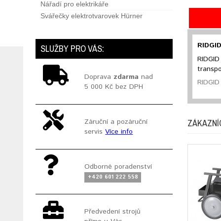
Nářadí pro elektrikáře
Svářečky elektrotvarovek Hürner
RIDGID
SLUŽBY PRO VÁS:
RIDGID 
transpo
Doprava
zdarma
nad
RIDGID 
5 000 Kč bez DPH
ZÁKAZNÍC
Záruční a pozáruční
servis
Více info
Odborné poradenství
+420 601 222 558
Předvedení strojů