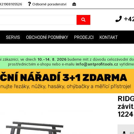
+421908105526
Odborné poradenství
+42
SERVIS
OBCHODNÍ PODMÍNKY
PRODEJCI
KONTAKT
í zákazníci, ve dnech
10.–14. 8. 2026
budeme mít z důvodu celozávodní d
prostřednictvím e-shopu nebo e-mailu
info@antprofitools.cz
vyřídíme
RIDG
závi
1224
Př