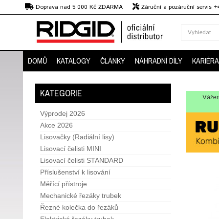
Kč
Doprava nad 5 000 Kč ZDARMA
Záruční a pozáruční servis 
Předvedení strojů
DOMŮ
KATALOGY
ČLÁNKY
NÁHRADNÍ DÍLY
KARIÉRA
KATEGORIE
Vážen
Výprodej 2026
Akce 2026
Lisovačky (Radiální lisy)
Lisovací čelisti MINI
Lisovací čelisti STANDARD
Příslušenství k lisování
Měřící přístroje
Mechanické řezáky trubek
Řezné kolečka do řezáků