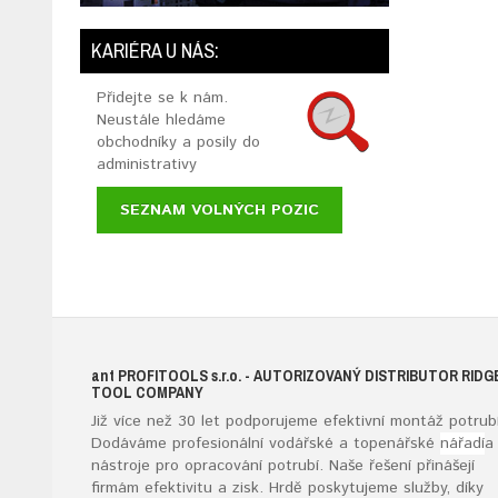
KARIÉRA U NÁS:
Přidejte se k nám.
Neustále hledáme
obchodníky a posily do
administrativy
SEZNAM VOLNÝCH POZIC
ant
PROFITOOLS
s.r.o.
- AUTORIZOVANÝ DISTRIBUTOR RIDG
TOOL COMPANY
Již více než 30 let podporujeme efektivní montáž potrubí
Dodáváme profesionální vodářské a topenářské
nářadí
a
nástroje pro opracování potrubí. Naše řešení přinášejí
firmám efektivitu a zisk. Hrdě poskytujeme služby, díky