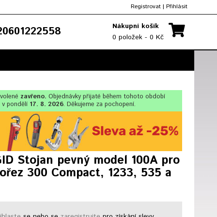
Registrovat
|
Přihlásit
Nákupní košík
0601222558
0 položek - 0 Kč
ovolené
zavřeno.
Objednávky přijaté během tohoto období
 v pondělí
17. 8. 2026
. Děkujeme za pochopení.
ID Stojan pevný model 100A pro
tořez 300 Compact, 1233, 535 a
ihlaste
se nebo se
zaregistrujte
pro získání slevy