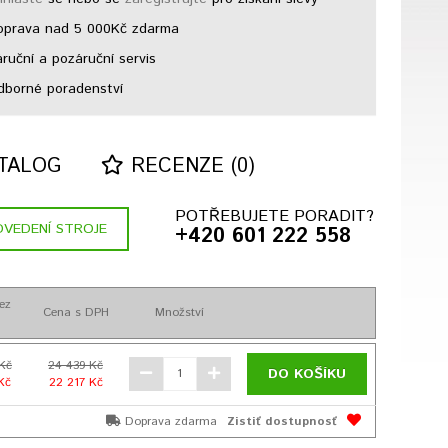
prava nad 5 000Kč zdarma
ruční a pozáruční servis
borné poradenství
TALOG
RECENZE (0)
POTŘEBUJETE PORADIT?
VEDENÍ STROJE
+420 601 222 558
ez
Cena s DPH
Množství
 Kč
24 439 Kč
DO KOŠÍKU
Kč
22 217 Kč
Doprava zdarma
Zistiť dostupnosť