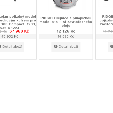
tojan pojízdný model
RIDGI
RIDGID Olejnice s pumpičkou
lechovým kufrem pro
pojízdn
model 418 + 5l závitořezného
z 300 Compact, 1233,
závito
oleje
535 a 1224
37 960 Kč
12 126 Kč
6 Kč
14 74
45 932 Kč
14 673 Kč
Detail zboží
Detail zboží