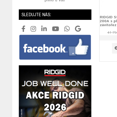
přímo u Vás
SLEDUJTE NÁS:
RIDGID S
200A s p
závitoře
41 75