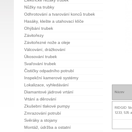
Elektrické řezáky trubek
Nůžky na trubky
Odhrotování a tvarování konců trubek
Hasáky, klešte a utahovací klíče
Ohýbání trubek
Závitořezy
Závitořezné nože a oleje
Válcování, drážkování
Úkosování trubek
Svařování trubek
Čističky odpadního potrubí
Inspekční kamerové systémy
Lokalizace, vyhledávání
Název
Diamantové jádrové vrtání
Vrtání a děrování
Zkušební tlakové pumpy
RIDGID Sto
1233, 535 
Zmrazování potrubí
Svěráky a stojany
Montáž, údržba a ostatní