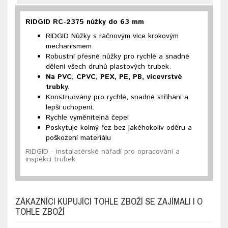
RIDGID RC-2375 nůžky do 63 mm
RIDGID Nůžky s ráčnovým více krokovým
mechanismem
Robustní přesné nůžky pro rychlé a snadné
dělení všech druhů plastových trubek.
Na PVC, CPVC, PEX, PE, PB, vícevrstvé
trubky.
Konstruovány pro rychlé, snadné stříhání a
lepší uchopení.
Rychle vyměnitelná čepel
Poskytuje kolmý řez bez jakéhokoliv oděru a
poškození materiálu
RIDGID - instalatérské nářadí pro opracování a
inspekci trubek
ZÁKAZNÍCI KUPUJÍCI TOHLE ZBOŽÍ SE ZAJÍMALI I O
TOHLE ZBOŽÍ