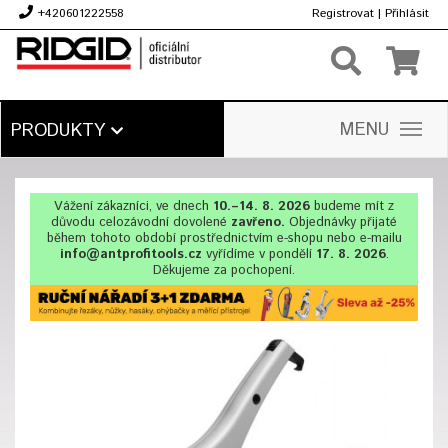
+420601222558
Registrovat
|
Přihlásit
Kč
MENU
PRODUKTY
Vážení zákazníci, ve dnech
10.–14. 8. 2026
budeme mít z
důvodu celozávodní dovolené
zavřeno.
Objednávky přijaté
během tohoto období prostřednictvím e-shopu nebo e-mailu
info@antprofitools.cz
vyřídíme v pondělí
17. 8. 2026
.
Děkujeme za pochopení.