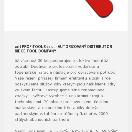
ant
PROFITOOLS
s.r.o.
- AUTORIZOVANÝ DISTRIBUTOR
RIDGE TOOL COMPANY
Již více než 30 let podporujeme efektivní montáž
potrubí. Dodáváme profesionální vodářské a
topenářské
nářadí
a nástroje pro opracování potrubí.
Naše řešení přinášejí firmám efektivitu a zisk. Hrdě
poskytujeme služby, díky kterým jsou naši klienti lídry
ve svém fachu. Zastupujeme silné renomované
značky – světové výrobce s unikátními stroji a
technologiemi. Působíme na slovenském, českém,
maďarském a rakouském trhu a díky dobrým
partnerským vztahům se těšíme přízni přes 2000
stálých obchodních partnerů.
Naším posláním je
„LEPŠÍ VÝSLEDEK S MENŠÍM