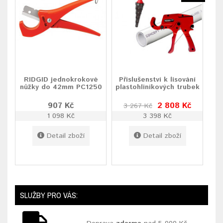
RIDGID jednokrokové
Příslušenství k lisování
nůžky do 42mm PC1250
plastohliníkových trubek
907 Kč
2 808 Kč
3 267 Kč
1 098 Kč
3 398 Kč
Detail zboží
Detail zboží
SLUŽBY PRO VÁS: