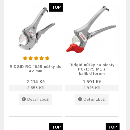
TOP
Ridgid nůžky na plasty
RIDGID RC-1625 nůžky do
PC-1375 ML s
42 mm
kalibrátorem
2 114 Kč
1 591 Kč
2 558 Kč
1 925 Kč
Detail zboží
Detail zboží
TOP
TOP