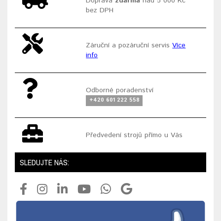
Doprava
zdarma
nad 5 000 Kč
bez DPH
Záruční a pozáruční servis
Více
info
Odborné poradenství
+420 601 222 558
Předvedení strojů přímo u Vás
SLEDUJTE NÁS: