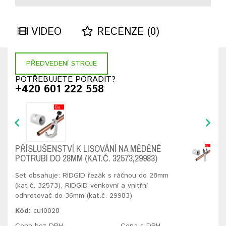
VIDEO
RECENZE (0)
PŘEDVEDENÍ STROJE
POTŘEBUJETE PORADIT?
+420 601 222 558
PŘÍSLUŠENSTVÍ K LISOVÁNÍ NA MĚDĚNÉ
POTRUBÍ DO 28MM (KAT.Č. 32573,29983)
Set obsahuje: RIDGID řezák s ráčnou do 28mm
(kat.č. 32573), RIDGID venkovní a vnitřní
odhrotovač do 36mm (kat.č. 29983)
Kód:
cu10028
Cena bez DPH
Cena s DPH