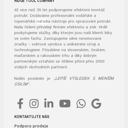
RIDGE TOOL COMPANY
Již více než 30 let podporujeme efektivní montáž
potrubí. Dodáváme profesionální vodářské a
topenářské
nářadí
a nástroje pro opracování potrubí.
Naše řešení přinášejí firmám efektivitu a zisk. Hrdě
poskytujeme služby, díky kterým jsou naši klienti lídry
ve svém fachu. Zastupujeme silné renomované
značky – světové výrobce s unikátními stroji a
technologiemi. Působíme na slovenském, českém,
maďarském a rakouském trhu a díky dobrým
partnerským vztahům se těšíme přízni přes 2000
stálých obchodních partnerů.
Naším posláním je
„LEPŠÍ VÝSLEDEK S MENŠÍM
ÚSILÍM“.
KONTAKTUJTE NÁS
Podpora prodeje