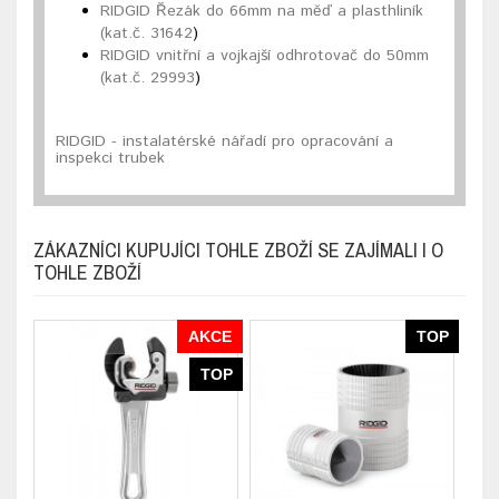
RIDGID Řezák do 66mm na měď a plasthliník
(kat.č. 31642
)
RIDGID vnitřní a vojkajší odhrotovač do 50mm
(kat.č. 29993
)
RIDGID - instalatérské nářadí pro opracování a
inspekci trubek
ZÁKAZNÍCI KUPUJÍCI TOHLE ZBOŽÍ SE ZAJÍMALI I O
TOHLE ZBOŽÍ
AKCE
TOP
TOP