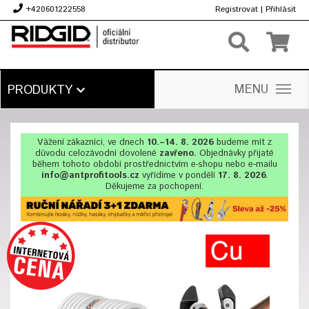
+420601222558
Registrovat
|
Přihlásit
Kč
MENU
PRODUKTY
Vážení zákazníci, ve dnech
10.–14. 8. 2026
budeme mít z
důvodu celozávodní dovolené
zavřeno.
Objednávky přijaté
během tohoto období prostřednictvím e-shopu nebo e-mailu
info@antprofitools.cz
vyřídíme v pondělí
17. 8. 2026
.
Děkujeme za pochopení.