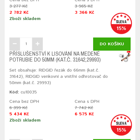
3 277 Kč
3 965 Kč
2 782 Kč
3 366 Kč
Zboží skladem
15%
DO KOŠÍKU
PŘÍSLUŠENSTVÍ K LISOVÁNÍ NA MEDENÉ
POTRUBIE DO 50MM (KAT.Č. 31642,29993)
Set obsahuje: RIDGID řezák do 66mm (kat.č.
31642), RIDGID venkovní a vnitřní odhrotovač do
50mm (kat.č. 29993)
Kód:
cu10035
Cena bez DPH
Cena s DPH
6 399 Kč
7 742 Kč
5 434 Kč
6 575 Kč
Zboží skladem
15%