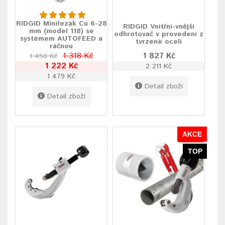
RIDGID Miniřezák Cu 6-28
RIDGID Vnitřní-vnější
mm (model 118) se
odhrotovač v provedení z
systémem AUTOFEED a
tvrzené oceli
ráčnou
1 318 Kč
1 827 Kč
1 450 Kč
1 222 Kč
2 211 Kč
1 479 Kč
Detail zboží
Detail zboží
AKCE
TOP