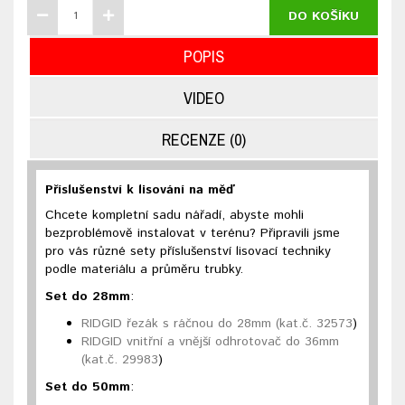
DO KOŠÍKU
POPIS
VIDEO
RECENZE (0)
Příslušenství k lisování na měď
Chcete kompletní sadu nářadí, abyste mohli
bezproblémově instalovat v terénu? Připravili jsme
pro vás různé sety příslušenství lisovací techniky
podle materiálu a průměru trubky.
Set do 28mm
:
RIDGID řezák s ráčnou do 28mm (kat.č. 32573
)
RIDGID vnitřní a vnější odhrotovač do 36mm
(kat.č. 29983
)
Set do 50mm
: