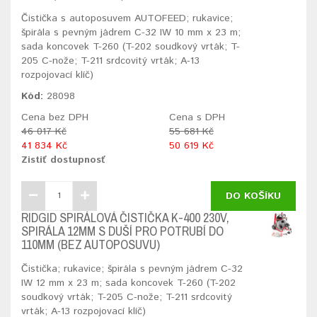
Čistička s autoposuvem AUTOFEED; rukavice;
špirála s pevným jádrem C-32 IW 10 mm x 23 m;
sada koncovek T-260 (T-202 soudkový vrták; T-
205 C-nože; T-211 srdcovitý vrták; A-13
rozpojovací klíč)
Kód:
28098
Cena bez DPH
Cena s DPH
46 017 Kč
55 681 Kč
41 834 Kč
50 619 Kč
Zistiť dostupnosť
DO KOŠÍKU
RIDGID SPIRÁLOVÁ ČISTIČKA K-400 230V,
SPIRÁLA 12MM S DUŠÍ PRO POTRUBÍ DO
110MM (BEZ AUTOPOSUVU)
Čistička; rukavice; špirála s pevným jádrem C-32
IW 12 mm x 23 m; sada koncovek T-260 (T-202
soudkový vrták; T-205 C-nože; T-211 srdcovitý
vrták; A-13 rozpojovací klíč)