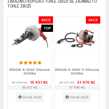
ZÁKAZNÍCI KUPUJÍCI TOHLE ZBOŽÍ SE ZAJÍMALI I O
TOHLE ZBOŽÍ
AKCE
AKCE
TOP
RIDGID K-45AF Dřezová
RIDGID K-40AF-5 Dřezová
čistička
čistička
15 431 Kč
31 070 Kč
16 974 Kč
34 177 Kč
18 672 Kč
37 595 Kč
Detail zboží
Detail zboží