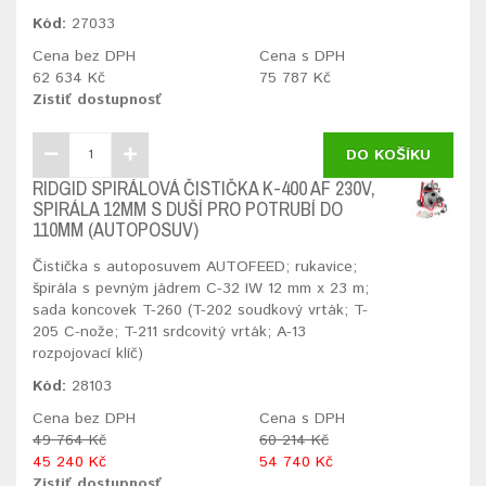
Kód:
27033
Cena bez DPH
Cena s DPH
62 634 Kč
75 787 Kč
Zistiť dostupnosť
DO KOŠÍKU
RIDGID SPIRÁLOVÁ ČISTIČKA K-400 AF 230V,
SPIRÁLA 12MM S DUŠÍ PRO POTRUBÍ DO
110MM (AUTOPOSUV)
Čistička s autoposuvem AUTOFEED; rukavice;
špirála s pevným jádrem C-32 IW 12 mm x 23 m;
sada koncovek T-260 (T-202 soudkový vrták; T-
205 C-nože; T-211 srdcovitý vrták; A-13
rozpojovací klíč)
Kód:
28103
Cena bez DPH
Cena s DPH
49 764 Kč
60 214 Kč
45 240 Kč
54 740 Kč
Zistiť dostupnosť