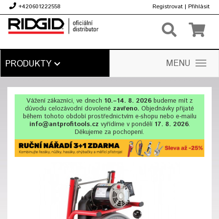
+420601222558
Registrovat
|
Přihlásit
Kč
MENU
PRODUKTY
Vážení zákazníci, ve dnech
10.–14. 8. 2026
budeme mít z
důvodu celozávodní dovolené
zavřeno.
Objednávky přijaté
během tohoto období prostřednictvím e-shopu nebo e-mailu
info@antprofitools.cz
vyřídíme v pondělí
17. 8. 2026
.
Děkujeme za pochopení.