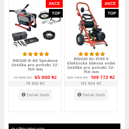
AKCE
AKCE
TOP
TOP
RIDGID KJ-1590 II
RIDGID K-60 Spirálová
Elektrická tlaková vodní
čistička pro potrubí 32-
čistička pro potrubí 32-
150 mm
150 mm
65 000 Kč
109 772 Kč
71 500 Kč
120 749 Kč
78 650 Kč
132 824 Kč
Detail zboží
Detail zboží