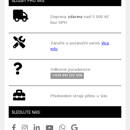
SLUŽBY PRO VÁS:
Doprava
zdarma
nad 5 000 Kč
bez DPH
Záruční a pozáruční servis
Více
info
Odborné poradenství
+420 601 222 558
Předvedení strojů přímo u Vás
SLEDUJTE NÁS: