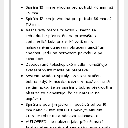
Spirála 10 mm je vhodná pro potrubí 40 mm) až
75 mm.
Spirála 12 mm je vhodná pro potrubí 50 mm až
110 mm.
Vestavěný přepravní vozík - umožňuje
jednoduché přemístění na pracoviště a
zpět. Velká kola pro velké zatížení s
nalisovanými gumovými obručemi umožňují
snadnou jízdu na nerovném povrchu a po
schodech.
Zabudované teleskopické madlo - umožňuje
zvětšení výšky madla při přepravě.
Systém ovládání spirály - zastaví otáčení
bubnu, když koncovka uvízne v ucpávce, sníží
se tím riziko, že se spirála v bubnu překroutí a
obsluze to signalizuje, že se narazilo na
ucpávku.
Spirála s pevným jádrem - používá tuhou 10
mm nebo 12 mm spirálu s pevným vinutím,
která je robustní a odolává zalamování.
AUTOFEED - je nabízen jako příslušenství,
tento patentovaný automatický posuv spirály