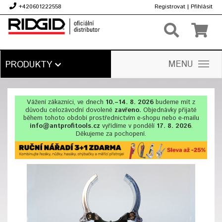
+420601222558
Registrovat
|
Přihlásit
Kč
MENU
PRODUKTY
Vážení zákazníci, ve dnech
10.–14. 8. 2026
budeme mít z
důvodu celozávodní dovolené
zavřeno.
Objednávky přijaté
během tohoto období prostřednictvím e-shopu nebo e-mailu
info@antprofitools.cz
vyřídíme v pondělí
17. 8. 2026
.
Děkujeme za pochopení.