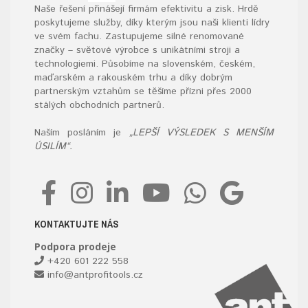
Naše řešení přinášejí firmám efektivitu a zisk. Hrdě
poskytujeme služby, díky kterým jsou naši klienti lídry
ve svém fachu. Zastupujeme silné renomované
značky – světové výrobce s unikátními stroji a
technologiemi. Působíme na slovenském, českém,
maďarském a rakouském trhu a díky dobrým
partnerským vztahům se těšíme přízni přes 2000
stálých obchodních partnerů.
Naším posláním je
„LEPŠÍ VÝSLEDEK S MENŠÍM
ÚSILÍM“.
KONTAKTUJTE NÁS
Podpora prodeje
+420 601 222 558
info@antprofitools.cz