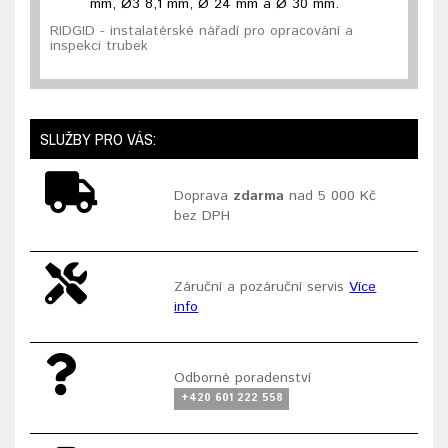
mm, Ø3 8,1 mm, Ø 24 mm a Ø 30 mm.
RIDGID - instalatérské nářadí pro opracování a
inspekci trubek
SLUŽBY PRO VÁS:
Doprava
zdarma
nad 5 000 Kč
bez DPH
Záruční a pozáruční servis
Více
info
Odborné poradenství
+420 601 222 558