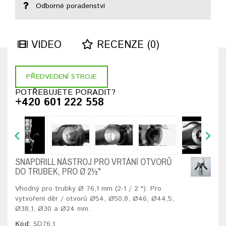
Odborné poradenství
VIDEO
RECENZE (0)
PŘEDVEDENÍ STROJE
POTŘEBUJETE PORADIT?
+420 601 222 558
SNAPDRILL NÁSTROJ PRO VRTÁNÍ OTVORŮ
DO TRUBEK, PRO Ø 2½"
Vhodný pro trubky Ø 76,1 mm (2-1 / 2 "). Pro
vytvoření děr / otvorů Ø54, Ø50,8, Ø46, Ø44,5,
Ø38,1, Ø30 a Ø24 mm.
Kód:
SD76,1