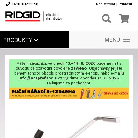
+420601222558
Registrovat
|
Přihlásit
Kč
MENU
PRODUKTY
Vážení zákazníci, ve dnech
10.–14. 8. 2026
budeme mít z
důvodu celozávodní dovolené
zavřeno.
Objednávky přijaté
během tohoto období prostřednictvím e-shopu nebo e-mailu
info@antprofitools.cz
vyřídíme v pondělí
17. 8. 2026
.
Děkujeme za pochopení.