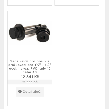
Sada válců pro posuv a
drážkování pro 1¼" - 1½"
ocel, nerez, PVC rady 10
nebo 40
12 841 Kč
15 538 Kč
Detail zboží