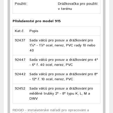
Použití:
Drážkovačka pro použití
v terénu
Příslušenství pro model 915
Kat.č.
Popis
92437
Sada válců pro posuv a drážkování pro
1¼" - 1½" ocel, nerez, PVC rady 10 nebo
40
92447
Sada válců pro posuv a drážkování pro 4"
- 6" ř. 40 ocel, nerez, PVC
92442
Sada válců pro posuv a drážkování pro 8"
- 12" ř. 10 ocel, nerez, PVC
92452
Sada válců pro posuv a drážkování pro
měděné trubky 2" - 8" typu K, L, M a
DWV
RIDGID - instalatérské nářadí pro opracování a