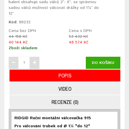
balení obsahuje sadu válců 2“- 6“; se správnou
sadou válců možnost válcovat drážky od 1¼“ do
12“
Kód:
88232
Cena bez DPH
Cena s DPH
44 158 Kč
53 432 Kč
40 144 Kč
48 574 Kč
Zboží skladem
DO KOŠÍKU
POPIS
VIDEO
RECENZE (0)
RIDGID Ruční montážní válcovačka 915
Pro válcování trubek od Ø 1¼ "do 12"