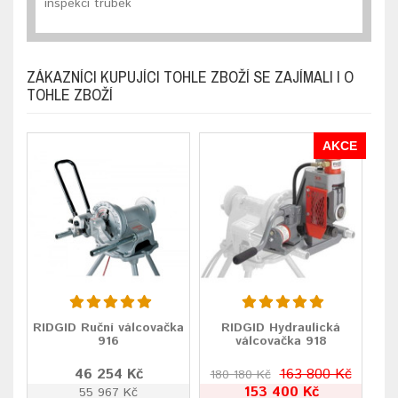
inspekci trubek
ZÁKAZNÍCI KUPUJÍCI TOHLE ZBOŽÍ SE ZAJÍMALI I O
TOHLE ZBOŽÍ
AKCE
RIDGID Ruční válcovačka
RIDGID Hydraulická
916
válcovačka 918
46 254 Kč
163 800 Kč
180 180 Kč
153 400 Kč
55 967 Kč