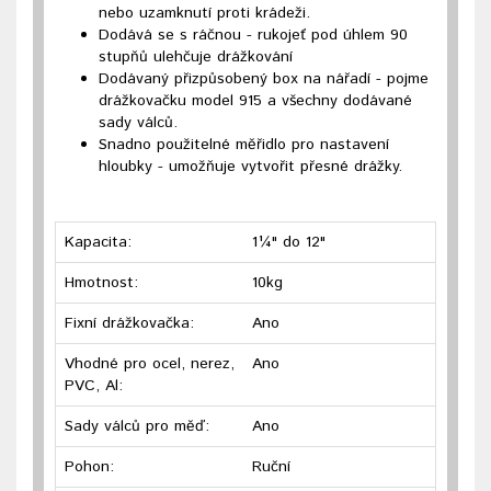
nebo uzamknutí proti krádeži.
Dodává se s ráčnou - rukojeť pod úhlem 90
stupňů ulehčuje drážkování
Dodávaný přizpůsobený box na nářadí - pojme
drážkovačku model 915 a všechny dodávané
sady válců.
Snadno použitelné měřidlo pro nastavení
hloubky - umožňuje vytvořit přesné drážky.
Kapacita:
1¼" do 12"
Hmotnost:
10kg
Fixní drážkovačka:
Ano
Vhodné pro ocel, nerez,
Ano
PVC, Al:
Sady válců pro měď:
Ano
Pohon:
Ruční