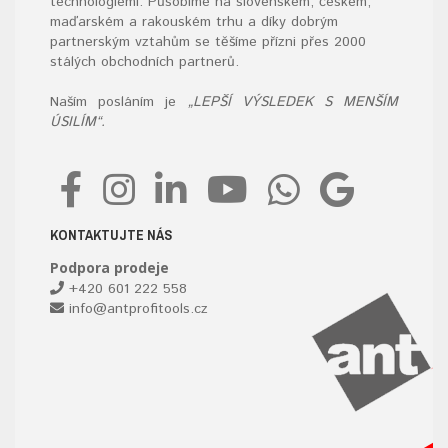
technologiemi. Působíme na slovenském, českém,
maďarském a rakouském trhu a díky dobrým
partnerským vztahům se těšíme přízni přes 2000
stálých obchodních partnerů.
Naším posláním je
„LEPŠÍ VÝSLEDEK S MENŠÍM
ÚSILÍM“.
KONTAKTUJTE NÁS
Podpora prodeje
+420 601 222 558
info@antprofitools.cz