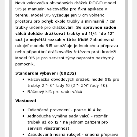
Nová válcovačka obvodových drážek RIDGID model
915 je manuální válcovačka pro fixní aplikace v
terénu. Model 915 vyžaduje jen 9 cm volného
prostoru pro pohyb okolo trubky a minimálně 7 cm
trubky určené pro drážkování.
Se správnou sadou
válců dokáže drážkovat trubky od 11/4 "do 12",
což je největší rozsah v této třídě!
Zabudovaná
rukojeť modelu 915 umožňuje jednoduchou přepravu
nebo připoutání drážkovačky řetězem proti krádeži.
Model 915 je pro servisní týmy naprosto nezbytný
pomocník.
Standardní vybavení (88232)
Válcovačka obvodových drážek, model 915 pro
trubky 2 "- 6" řady 10 (2 "- 3½" řady 40).
Ráčnový klíč pro sadu válců.
Vlastnosti
Odlehčené provedení - pouze 10,4 kg.
Jednoduchá výměna sady válců - rozměr
trubek až do 12 " na jednom zařízení pro
servisní všestrannost.
Zabudovaná nosná rukojeť - snadná přeprava