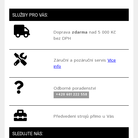
SLUŽBY PRO VÁS:
Doprava
zdarma
nad 5 000 Kč
bez DPH
Záruční a pozáruční servis
Více
info
Odborné poradenství
+420 601 222 558
Předvedení strojů přímo u Vás
SLEDUJTE NÁS: