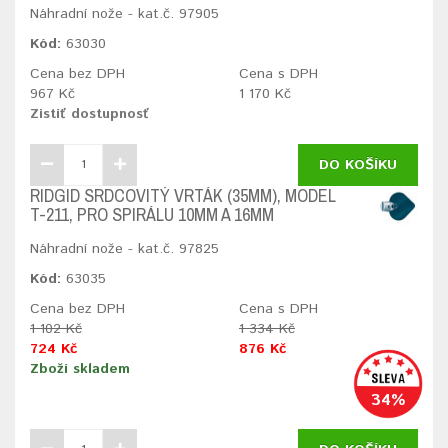
Náhradní nože - kat.č. 97905
Kód:
63030
Cena bez DPH
Cena s DPH
967 Kč
1 170 Kč
Zistiť dostupnosť
DO KOŠÍKU
RIDGID SRDCOVITÝ VRTÁK (35MM), MODEL
T-211, PRO SPIRÁLU 10MM A 16MM
Náhradní nože - kat.č. 97825
Kód:
63035
Cena bez DPH
Cena s DPH
1 102 Kč
1 334 Kč
724 Kč
876 Kč
Zboží skladem
34%