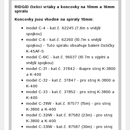
RIDGID čistící vrtáky a koncovky na 10mm a 16mm
spirálu
Koncovky jsou vhodné na spirály 10mm:
model C-4 - kat.č. 62245 (7,6m s vnější
spojkou)
model C-6 - kat.č. 62260 (10,7m s vnější
spojkou) - Tuto spirálu obsahuje balení čističky
K-45AF-5
model C-6IC - kat.č. 96037 (10.7m s výplní a
vnější spojkou)
model C-31 - kat.č. 37842 - ibapre stroj K-3800
a K-400
model C-32 - kat.č. 37847 - pro stroj K-3800 a
K-400
model C-33 - kat.č. 37852 - pro stroj K-3800 a
K-400
model C-31IW - kat.č. 87577 (15m) - pro stroj
K-3800 a K-400
model C-32IW - kat.č. 87582 (23m) - pro stroj
K-3800 a K-400
model C-33IW - kat.č. 87587 (30m) - pro stroj