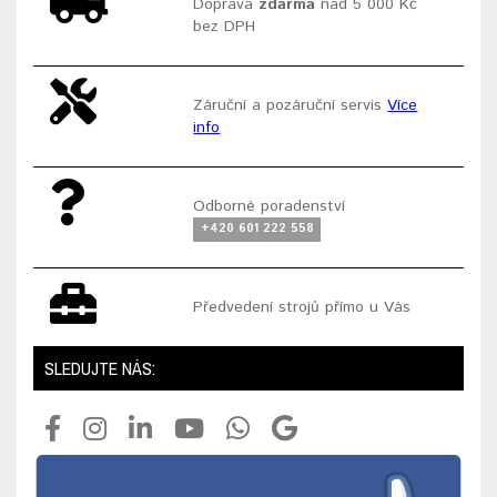
Doprava
zdarma
nad 5 000 Kč
bez DPH
Záruční a pozáruční servis
Více
info
Odborné poradenství
+420 601 222 558
Předvedení strojů přímo u Vás
SLEDUJTE NÁS: