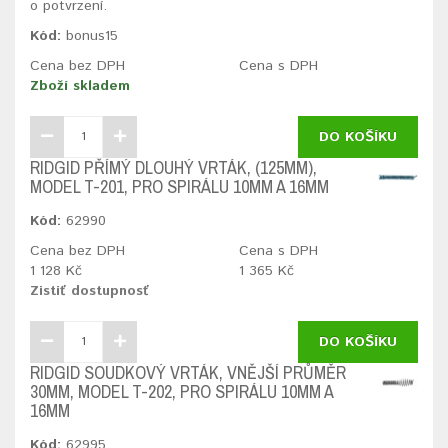
o potvrzení.
Kód:
bonus15
Cena bez DPH
Cena s DPH
Zboží skladem
DO KOŠÍKU
RIDGID PŘÍMÝ DLOUHÝ VRTÁK, (125MM),
MODEL T-201, PRO SPIRÁLU 10MM A 16MM
Kód:
62990
Cena bez DPH
Cena s DPH
1 128 Kč
1 365 Kč
Zistiť dostupnosť
DO KOŠÍKU
RIDGID SOUDKOVÝ VRTÁK, VNĚJŠÍ PRŮMĚR
30MM, MODEL T-202, PRO SPIRÁLU 10MM A
16MM
Kód:
62995