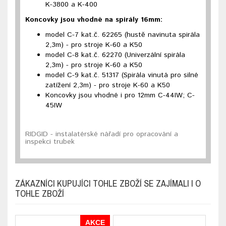
K-3800 a K-400
Koncovky jsou vhodné na spirály 16mm:
model C-7 kat.č. 62265 (hustě navinuta spirála
2,3m) - pro stroje K-60 a K50
model C-8 kat.č. 62270 (Univerzální spirála
2,3m) - pro stroje K-60 a K50
model C-9 kat.č. 51317 (Spirála vinutá pro silné
zatížení 2,3m) - pro stroje K-60 a K50
Koncovky jsou vhodné i pro 12mm C-44IW; C-
45IW
RIDGID - instalatérské nářadí pro opracování a
inspekci trubek
ZÁKAZNÍCI KUPUJÍCI TOHLE ZBOŽÍ SE ZAJÍMALI I O
TOHLE ZBOŽÍ
AKCE