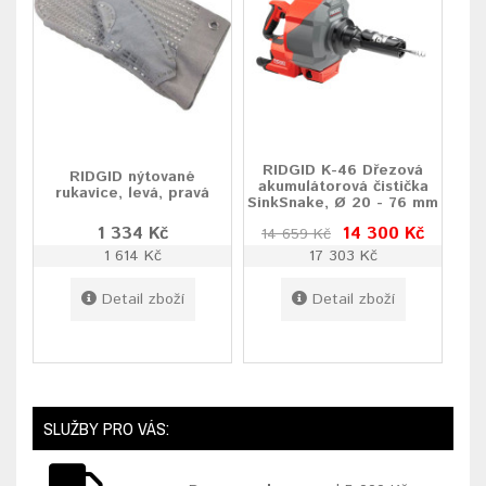
RIDGID K-46 Dřezová
RIDGID nýtované
akumulátorová čistička
rukavice, levá, pravá
SinkSnake, Ø 20 - 76 mm
1 334 Kč
14 300 Kč
14 659 Kč
1 614 Kč
17 303 Kč
Detail zboží
Detail zboží
SLUŽBY PRO VÁS: