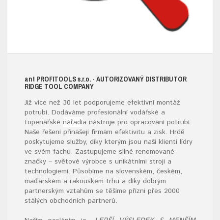
ant
PROFITOOLS
s.r.o.
- AUTORIZOVANÝ DISTRIBUTOR
RIDGE TOOL COMPANY
Již více než 30 let podporujeme efektivní montáž
potrubí. Dodáváme profesionální vodářské a
topenářské
nářadí
a nástroje pro opracování potrubí.
Naše řešení přinášejí firmám efektivitu a zisk. Hrdě
poskytujeme služby, díky kterým jsou naši klienti lídry
ve svém fachu. Zastupujeme silné renomované
značky – světové výrobce s unikátními stroji a
technologiemi. Působíme na slovenském, českém,
maďarském a rakouském trhu a díky dobrým
partnerským vztahům se těšíme přízni přes 2000
stálých obchodních partnerů.