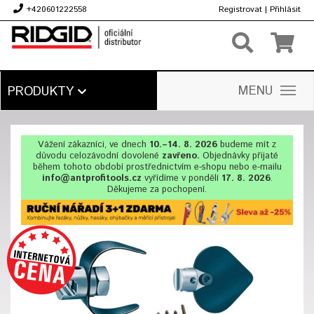
+420601222558
Registrovat
|
Přihlásit
Kč
MENU
PRODUKTY
Vážení zákazníci, ve dnech
10.–14. 8. 2026
budeme mít z
důvodu celozávodní dovolené
zavřeno.
Objednávky přijaté
během tohoto období prostřednictvím e-shopu nebo e-mailu
info@antprofitools.cz
vyřídíme v pondělí
17. 8. 2026
.
Děkujeme za pochopení.