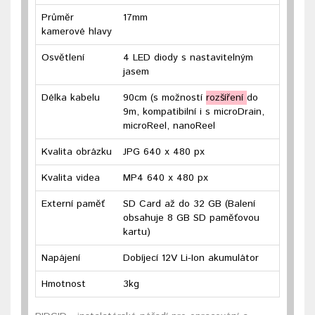
Průměr
17mm
kamerové hlavy
Osvětlení
4 LED diody s nastavitelným
jasem
Délka kabelu
90cm (s možností
rozšíření
do
9m, kompatibilní i s microDrain,
microReel, nanoReel
Kvalita obrázku
JPG 640 x 480 px
Kvalita videa
MP4 640 x 480 px
Externí paměť
SD Card až do 32 GB (Balení
obsahuje 8 GB SD paměťovou
kartu)
Napájení
Dobíjecí 12V Li-Ion akumulátor
Hmotnost
3kg