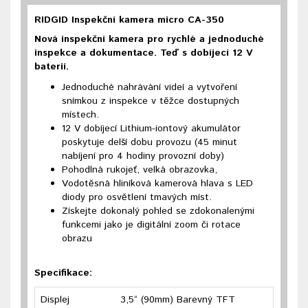
RIDGID Inspekční kamera micro CA-350
Nová inspekční kamera pro rychlé a jednoduché
inspekce a dokumentace. Teď s dobíjecí 12 V
baterií.
Jednoduché nahrávání videí a vytvoření
snímkou z inspekce v těžce dostupných
místech.
12 V dobíjecí Lithium-iontový akumulátor
poskytuje delší dobu provozu (45 minut
nabíjení pro 4 hodiny provozní doby)
Pohodlná rukojeť, velká obrazovka,
Vodotěsná hliníková kamerová hlava s LED
diody pro osvětlení tmavých míst.
Získejte dokonalý pohled se zdokonalenými
funkcemi jako je digitální zoom či rotace
obrazu
Specifikace:
Displej
3,5“ (90mm) Barevný TFT