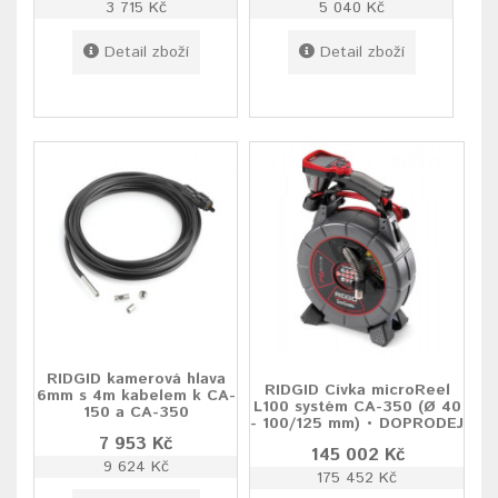
3 715 Kč
5 040 Kč
Detail zboží
Detail zboží
RIDGID kamerová hlava
RIDGID Cívka microReel
6mm s 4m kabelem k CA-
L100 systém CA-350 (Ø 40
150 a CA-350
- 100/125 mm) • DOPRODEJ
7 953 Kč
145 002 Kč
9 624 Kč
175 452 Kč