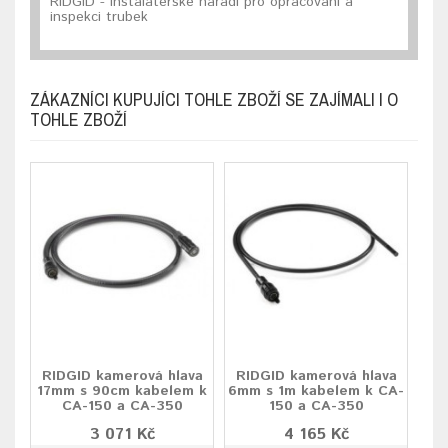
RIDGID - instalatérské nářadí pro opracování a
inspekci trubek
ZÁKAZNÍCI KUPUJÍCI TOHLE ZBOŽÍ SE ZAJÍMALI I O
TOHLE ZBOŽÍ
RIDGID kamerová hlava
RIDGID kamerová hlava
17mm s 90cm kabelem k
6mm s 1m kabelem k CA-
CA-150 a CA-350
150 a CA-350
3 071 Kč
4 165 Kč