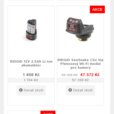
AKCE
RIDGID SeeSnake CSx Via
RIDGID 12V 2,5Ah Li-ion
Přenosový Wi-Fi modul
akumulátor
pro kamery
1 408 Kč
47 372 Kč
69 212 Kč
1 704 Kč
57 320 Kč
Detail zboží
Detail zboží