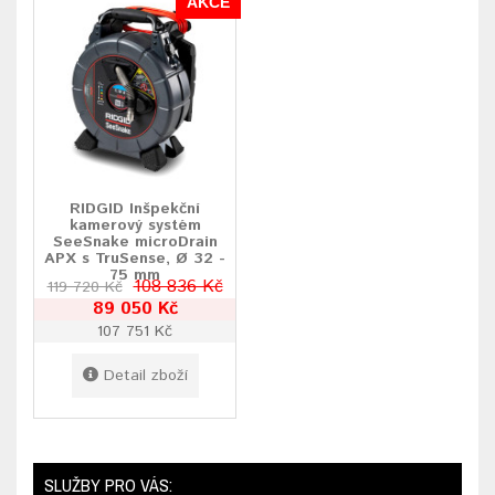
AKCE
RIDGID Inšpekční
kamerový systém
SeeSnake microDrain
APX s TruSense, Ø 32 -
75 mm
108 836 Kč
119 720 Kč
89 050 Kč
107 751 Kč
Detail zboží
SLUŽBY PRO VÁS: