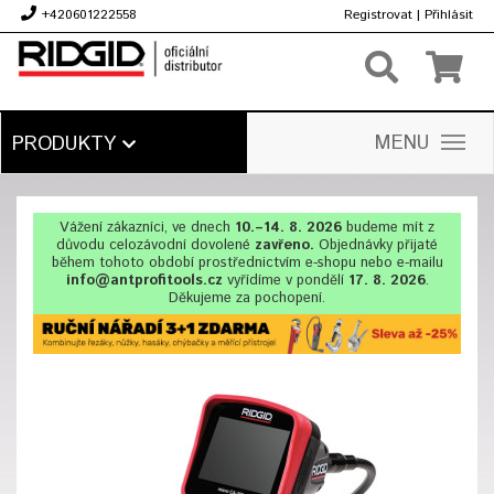
+420601222558
Registrovat
|
Přihlásit
Kč
MENU
PRODUKTY
Vážení zákazníci, ve dnech
10.–14. 8. 2026
budeme mít z
důvodu celozávodní dovolené
zavřeno.
Objednávky přijaté
během tohoto období prostřednictvím e-shopu nebo e-mailu
info@antprofitools.cz
vyřídíme v pondělí
17. 8. 2026
.
Děkujeme za pochopení.