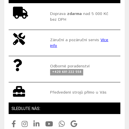
Doprava
zdarma
nad 5 000 Kč
bez DPH
Záruční a pozáruční servis
Více
info
Odborné poradenství
+420 601 222 558
Předvedení strojů přímo u Vás
SLEDUJTE NÁS: