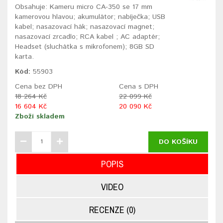
Obsahuje: Kameru micro CA-350 se 17 mm
kamerovou hlavou; akumulátor; nabíječka; USB
kabel; nasazovací hák; nasazovací magnet;
nasazovací zrcadlo; RCA kabel ; AC adaptér;
Headset (sluchátka s mikrofonem); 8GB SD
karta.
Kód:
55903
Cena bez DPH
Cena s DPH
18 264 Kč
22 099 Kč
16 604 Kč
20 090 Kč
Zboží skladem
DO KOŠÍKU
POPIS
VIDEO
RECENZE (0)