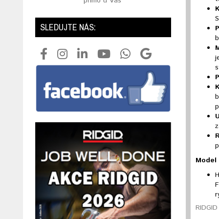
přímo u Vás
K
S
SLEDUJTE NÁS:
P
b
M
j
s
P
K
b
p
U
z
R
p
Model 
H
F
r
RIDGID 