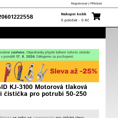
Registrovat
|
Přihlásit
Nákupní košík
0601222558
0 položek - 0 Kč
ovolené
zavřeno.
Objednávky přijaté během tohoto období
 v pondělí
17. 8. 2026
. Děkujeme za pochopení.
ID KJ-3100 Motorová tlaková
í čistička pro potrubí 50-250
ihlaste
se nebo se
zaregistrujte
pro získání slevy