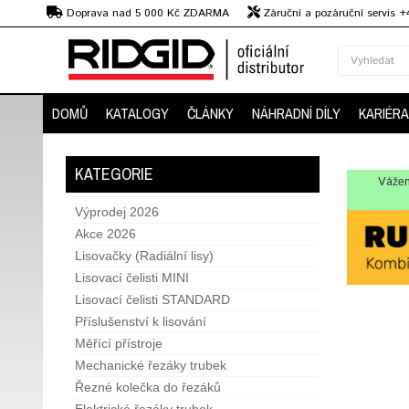
Kč
Doprava nad 5 000 Kč ZDARMA
Záruční a pozáruční servis 
Předvedení strojů
DOMŮ
KATALOGY
ČLÁNKY
NÁHRADNÍ DÍLY
KARIÉRA
KATEGORIE
Vážen
Výprodej 2026
Akce 2026
Lisovačky (Radiální lisy)
Lisovací čelisti MINI
Lisovací čelisti STANDARD
Příslušenství k lisování
Měřící přístroje
Mechanické řezáky trubek
Řezné kolečka do řezáků