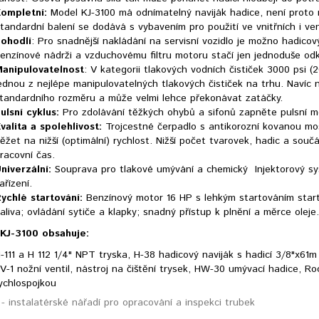
ompletní:
Model KJ-3100 má odnímatelný naviják hadice, není proto 
tandardní balení se dodává s vybavením pro použití ve vnitřních i v
ohodlí
: Pro snadnější nakládání na servisní vozidlo je možno hadico
enzínové nádrži a vzduchovému filtru motoru stačí jen jednoduše odk
anipulovatelnost
: V kategorii tlakových vodních čističek 3000 psi 
ednou z nejlépe manipulovatelných tlakových čističek na trhu. Naví
tandardního rozměru a může velmi lehce překonávat zatáčky.
ulsní cyklus:
Pro zdolávání těžkých ohybů a sifonů zapněte pulsní m
valita a spolehlivost:
Trojcestné čerpadlo s antikorozní kovanou mo
ěžet na nižší (optimální) rychlost. Nižší počet tvarovek, hadic a součá
racovní čas.
niverzální:
Souprava pro tlakové umývání a chemický Injektorový systé
ařízení.
ychlé startování:
Benzínový motor 16 HP s lehkým startováním start
aliva; ovládání sytiče a klapky; snadný přístup k plnění a měrce oleje.
KJ-3100 obsahuje:
-111 a H 112 1/4" NPT tryska, H-38 hadicový naviják s hadicí 3/8"x61
V-1 nožní ventil, nástroj na čištění trysek, HW-30 umývací hadice, R
ychlospojkou
- instalatérské nářadí pro opracování a inspekci trubek