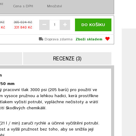
ez
Cena s DPH
Množství
 Kč
365 024 Kč
DO KOŠÍKU
 Kč
331 840 Kč
Doprava zdarma
Zboží skladem
RECENZE (3)
m
 250 mm
 pracovní tlak 3000 psi (205 barů) pro použití ve
ím vysoce pružnou a lehkou hadici, kerá prostříkne
akem vyčistí potrubí, vypláchne nečistoty a vrátí
í škodlivých chemikálií.
 l / min) zaručí rychlé a účinné vyčištění potrubí.
 a vyšší pružnost bez toho, aby se snížila její
bí.