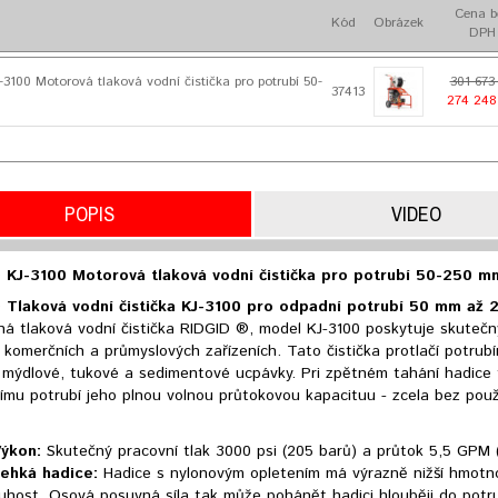
Cena b
Kód
Obrázek
DPH
3100 Motorová tlaková vodní čistička pro potrubí 50-
301 673
37413
274 248
POPIS
VIDEO
 KJ-3100 Motorová tlaková vodní čistička pro potrubí 50-250 m
D
Tlaková vodní čistička KJ-3100 p
ro odpadní potrubí 50 mm až
á tlaková vodní čistička RIDGID ®, model KJ-3100 poskytuje skutečný
 komerčních a průmyslových zařízeních. Tato čistička protlačí potrub
 mýdlové, tukové a sedimentové ucpávky. Pri zpětném tahání hadice tl
mu potrubí jeho plnou volnou průtokovou kapacituu - zcela bez použit
ýkon:
Skutečný pracovní tlak 3000 psi (205 barů) a průtok 5,5 GPM (21
ehká hadice:
Hadice s nylonovým opletením má výrazně nižší hmotnost
uhost. Osová posuvná síla tak může pohánět hadici hlouběji do potru