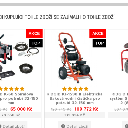
I KUPUJÍCI TOHLE ZBOŽÍ SE ZAJÍMALI I O TOHLE ZBOŽÍ
AKCE
AKCE
TOP
TOP
D K-60 Spirálová
RIDGID KJ-1590 II Elektrická
RIDGID 
 pro potrubí 32-150
tlaková vodní čistička pro
systém 
mm
potrubí 32-150 mm
2 (
65 000 Kč
109 772 Kč
0 Kč
120 749 Kč
307 07
78 650 Kč
132 824 Kč
Detail zboží
Detail zboží