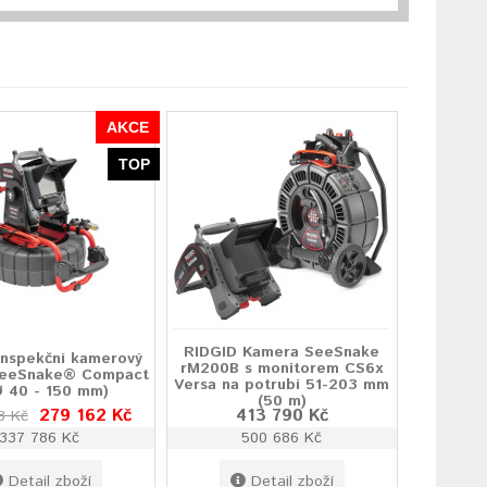
AKCE
TOP
RIDGID Kamera SeeSnake
Inspekční kamerový
rM200B s monitorem CS6x
SeeSnake® Compact
Versa na potrubí 51-203 mm
Ø 40 - 150 mm)
(50 m)
279 162 Kč
413 790 Kč
8 Kč
337 786 Kč
500 686 Kč
Detail zboží
Detail zboží