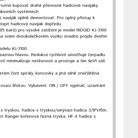
nutné kupovat drahé přenosné hadicové navijáky.
enkovních systémech.
vý naviják úplně demontovat. Pro úplný přístup k
lopit hadicový naviják dopředu.
(205 barů) pro vysoké zatížení je model RIDGID KJ-3100
c na svém dvoukolečkovém vozíku snadno projde dveřmi
odelu KJ-3100.
saznou hlavou. Redukce rychlosti umožňuje čerpadlu
stí minimalizuje netěsnosti a prostoje a tím šetří váš
m čistí spirály, koncovky a jiná silně znečištěná
ovací šňůrou. Vybavení: ON / OFF vypínač; uzavírání
m s tryskou, hadice s tryskou/umývací hadica 3/8"x15m,
oot Ranger kořenová řezná tryska, HF-4 hadice s