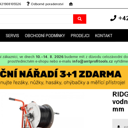
+421908105526
Odborné poradenství
+42
SERVIS
OBCHODNÍ PODMÍNKY
PRODEJCI
KONTAKT
í zákazníci, ve dnech
10.–14. 8. 2026
budeme mít z důvodu celozávodní d
prostřednictvím e-shopu nebo e-mailu
info@antprofitools.cz
vyřídíme
RIDG
vodn
mm
Př