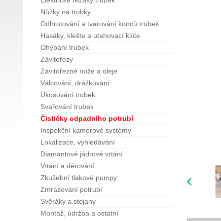
Elektrické řezáky trubek
Nůžky na trubky
Odhrotování a tvarování konců trubek
Hasáky, klešte a utahovací klíče
Ohýbání trubek
Závitořezy
Závitořezné nože a oleje
Válcování, drážkování
Úkosování trubek
Svařování trubek
Čističky odpadního potrubí
Inspekční kamerové systémy
Lokalizace, vyhledávání
Diamantové jádrové vrtání
Vrtání a děrování
Zkušební tlakové pumpy
Zmrazování potrubí
Svěráky a stojany
Montáž, údržba a ostatní