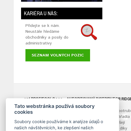
KARIÉRA U NÁS:
Přidejte se k nám.
Neustále hledáme
obchodníky a posily do
administrativy
SEZNAM VOLNÝCH POZIC
ant
PROFITOOLS
s.r.o.
- AUTORIZOVANÝ DISTRIBUTOR RIDG
TOOL COMPANY
Tato webstránka používá soubory
Již více než 30 let podporujeme efektivní montáž potrubí
cookies
Dodáváme profesionální vodářské a topenářské
nářadí
a
Soubory cookie používáme k analýze údajů o
nástroje pro opracování potrubí. Naše řešení přinášejí
našich návštěvnících, ke zlepšení našich
firmám efektivitu a zisk. Hrdě poskytujeme služby, díky