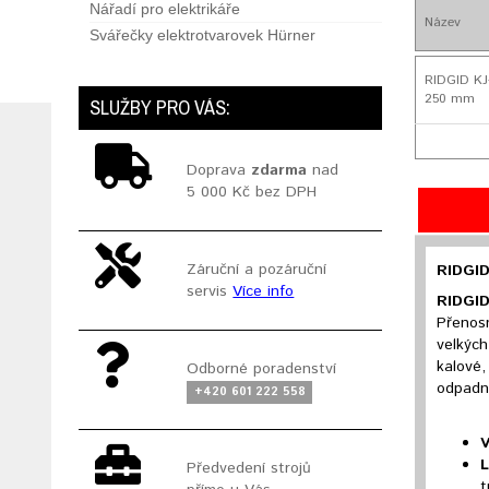
Nářadí pro elektrikáře
Název
Svářečky elektrotvarovek Hürner
RIDGID KJ-
250 mm
SLUŽBY PRO VÁS:
Doprava
zdarma
nad
5 000 Kč bez DPH
Záruční a pozáruční
RIDGID
servis
Více info
RIDGI
Přenosn
velkých
kalové,
Odborné poradenství
odpadní
+420 601 222 558
V
L
Předvedení strojů
t