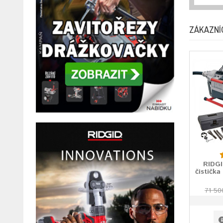
ZÁKAZNÍC
RIDGI
čistička
71 50